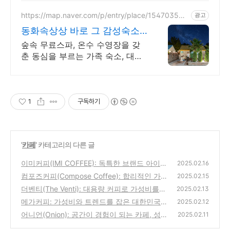
이는 온수풀과 스파, 불멍.제주해
녀마을 돌담길 속에서느끼는 온전
https://map.naver.com/p/entry/place/154703587
광고
9
한휴식
동화속상상 바로 그 감성숙소
제주서쪽 오설록근처 완벽독채
숲속 무료스파, 온수 수영장을 갖
춘 동심을 부르는 가족 숙소, 대가
족환영, 바베큐 아이들과 어른 모
두 좋아하는 따뜻한 수영장과 스
파, 아기용품 풀 세트 제공, 청결
1
구독하기
'
카페
' 카테고리의 다른 글
이미커피(IMI COFFEE): 독특한 브랜드 아이덴
2025.02.16
티티와 성공 전략
컴포즈커피(Compose Coffee): 합리적인 가격
(0)
2025.02.15
과 대중성을 갖춘 커피 브랜드의 성공 스토리
더벤티(The Venti): 대용량 커피로 가성비를
2025.02.13
선도하는 대한민국 대표 커피 브랜드
(0)
메가커피: 가성비와 트렌드를 잡은 대한민국
(0)
2025.02.12
대표 커피 브랜드
어니언(Onion): 공간이 경험이 되는 카페, 성수
(0)
2025.02.11
동의 랜드마크
(0)