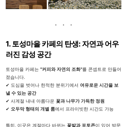
1. 토성마을 카페의 탄생: 자연과 어우
러진 감성 공간
토성마을 카페는
"커피와 자연의 조화"
를 콘셉트로 만들어
졌습니다.
✔ 도심을 벗어나 한적한 분위기에서
여유로운 시간을 보
낼 수 있는 공간
✔ 사계절 내내 아름다운
꽃과 나무가 가득한 정원
✔
오두막 형태의 개별 룸
에서 프라이빗한 시간도 가능
특히, 이곳은 계절마다 바뀌는
꽃밭과 포토존
이 있어 방문