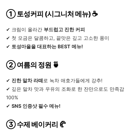
① 토성커피 (시그니처 메뉴) ☕
✔ 크림이 올라간
부드럽고 진한 커피
✔ 첫 모금은 달콤하고, 끝맛은 깊고 고소한 풍미
✔
토성마을을 대표하는 BEST 메뉴!
② 여름의 정원 🍵
✔
진한 말차 라떼
로 녹차 애호가들에게 강추!
✔ 깊은 말차 맛과 우유의 조화로 한 잔만으로도 만족감
100%
✔
SNS 인증샷 필수 메뉴!
③ 수제 베이커리 🥐