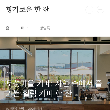
본문 바로가기
향기로운 한 잔
홈
태그
방명록
카페
토성마을 카페: 자연 속에서 즐
기는 힐링 커피 한 잔
by 티타임러버
2025. 2. 14.