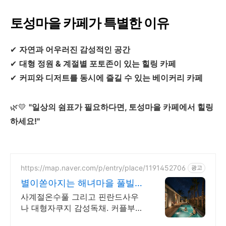
토성마을 카페가 특별한 이유
✔
자연과 어우러진 감성적인 공간
✔
대형 정원 & 계절별 포토존이 있는 힐링 카페
✔
커피와 디저트를 동시에 즐길 수 있는 베이커리 카페
🌿💛
"일상의 쉼표가 필요하다면, 토성마을 카페에서 힐링
하세요!"
https://map.naver.com/p/entry/place/1191452706
광고
별이쏟아지는 해녀마을 풀빌라
르세라핌도 다녀간 감성풀빌라
사계절온수풀 그리고 핀란드사우
나 대형자쿠지 감성독채. 커플부터
대가족까지 힐링숙소 여행피로 녹