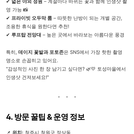
✔
넓은 야외 정원
– 계절마다 바뀌는 꽃과 함께 인생샷 촬
영 가능 📸
✔
프라이빗 오두막 룸
– 따뜻한 난방이 되는 개별 공간,
조용한 휴식을 원한다면 추천!
✔
루프탑 전망대
– 높은 곳에서 바라보는 아름다운 풍경
특히,
데이지 꽃밭과 포토존
은 SNS에서 가장 핫한 촬영
명소로 손꼽히고 있어요.
"감성적인 사진 한 장 남기고 싶다면? 🌿💛 토성마을에서
인생샷 건져보세요!"
4. 방문 꿀팁 & 운영 정보
📌
위치:
청주시 청원구 정상동