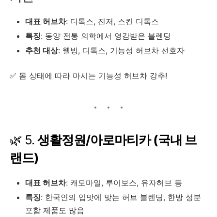
대표 허브차
: 디톡스, 진저, 스킨 디톡스
특징
: 동양 전통 의학에서 영감받은 블렌딩
추천 대상
: 웰빙, 디톡스, 기능성 허브차 선호자
✅ 몸 상태에 따라 마시는 기능성 허브차 강추!
🌿 5.
생활정원/아로마티카 (국내 브
랜드)
대표 허브차
: 캐모마일, 루이보스, 유자허브 등
특징
: 한국인의 입맛에 맞는 허브 블렌딩, 한방 성분
포함 제품도 많음