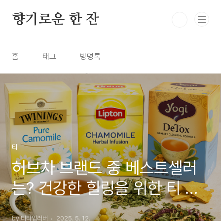
본문 바로가기
향기로운 한 잔
홈
태그
방명록
티
허브차 브랜드 중 베스트셀러
는? 건강한 힐링을 위한 티 브
랜드 추천
by 티타임러버
2025. 5. 12.