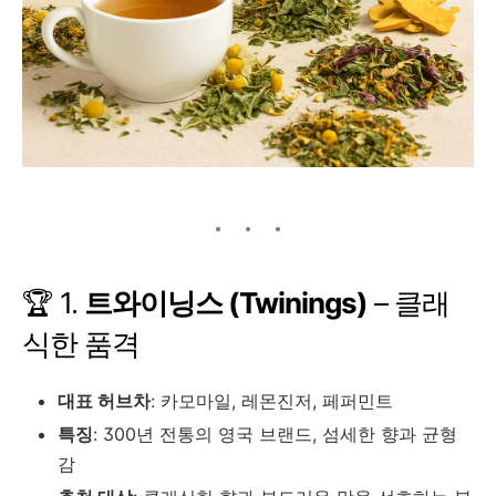
🏆 1.
트와이닝스 (Twinings)
– 클래
식한 품격
대표 허브차
: 카모마일, 레몬진저, 페퍼민트
특징
: 300년 전통의 영국 브랜드, 섬세한 향과 균형
감