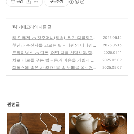
공감
구독하기
'
티
' 카테고리의 다른 글
티 인퓨저 vs 찻주머니(티백), 뭐가 다를까? 차
2025.05.14
맛을 바꾸는 작은 도구의 차이
찻잔과 주전자를 고르는 팁 – 나만의 티타임을
(0)
2025.05.13
위한 선택 가이드
트와이닝스 vs 립톤, 어떤 차를 선택해야 할
(0)
2025.05.11
까?
차로 피로를 푸는 법 – 몸과 마음을 가볍게 하
(0)
2025.05.09
는 한 잔의 기적
디톡스에 좋은 차 추천! 몸 속 노폐물 쏙~ 건강
(0)
2025.05.07
하게 비우는 하루 한 잔
(0)
관련글