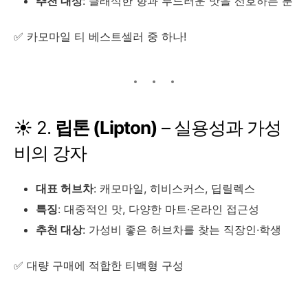
추천 대상
: 클래식한 향과 부드러운 맛을 선호하는 분
✅ 카모마일 티 베스트셀러 중 하나!
☀️ 2.
립톤 (Lipton)
– 실용성과 가성
비의 강자
대표 허브차
: 캐모마일, 히비스커스, 딥릴렉스
특징
: 대중적인 맛, 다양한 마트·온라인 접근성
추천 대상
: 가성비 좋은 허브차를 찾는 직장인·학생
✅ 대량 구매에 적합한 티백형 구성