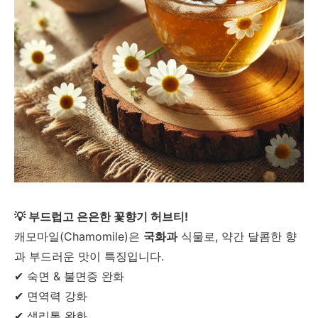
💡 부드럽고 은은한 꽃향기 허브티!
캐모마일(Chamomile)은
국화과
식물로, 약간 달콤한 향
과 부드러운 맛이 특징입니다.
✔ 숙면 & 불면증 완화
✔ 면역력 강화
✔ 생리통 완화