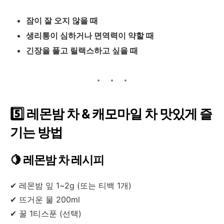
잠이 잘 오지 않을 때
생리통이 심하거나 면역력이 약할 때
긴장을 풀고 릴랙스하고 싶을 때
5️⃣ 레몬밤 차 & 캐모마일 차 맛있게 즐
기는 방법
🍋 레몬밤 차 레시피
✔ 레몬밤 잎 1~2g (또는 티백 1개)
✔ 뜨거운 물 200ml
✔ 꿀 1티스푼 (선택)