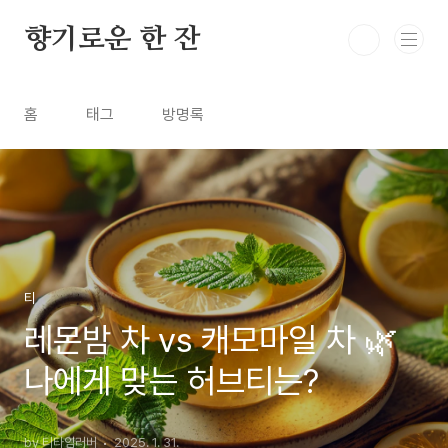
본문 바로가기
향기로운 한 잔
홈
태그
방명록
티
레몬밤 차 vs 캐모마일 차 🌿
나에게 맞는 허브티는?
by 티타임러버
2025. 1. 31.