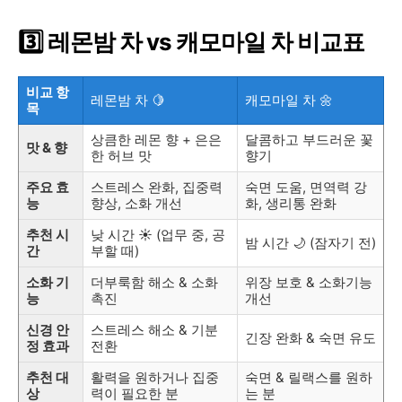
3️⃣ 레몬밤 차 vs 캐모마일 차 비교표
비교 항
레몬밤 차 🍋
캐모마일 차 🌼
목
상큼한 레몬 향 + 은은
달콤하고 부드러운 꽃
맛 & 향
한 허브 맛
향기
주요 효
스트레스 완화, 집중력
숙면 도움, 면역력 강
능
향상, 소화 개선
화, 생리통 완화
추천 시
낮 시간 ☀️ (업무 중, 공
밤 시간 🌙 (잠자기 전)
간
부할 때)
소화 기
더부룩함 해소 & 소화
위장 보호 & 소화기능
능
촉진
개선
신경 안
스트레스 해소 & 기분
긴장 완화 & 숙면 유도
정 효과
전환
추천 대
활력을 원하거나 집중
숙면 & 릴랙스를 원하
상
력이 필요한 분
는 분