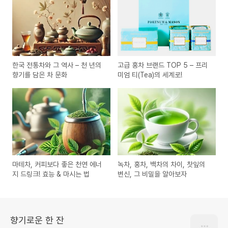
한국 전통차와 그 역사 – 천 년의
고급 홍차 브랜드 TOP 5 – 프리
향기를 담은 차 문화
미엄 티(Tea)의 세계로!
마테차, 커피보다 좋은 천연 에너
녹차, 홍차, 백차의 차이, 찻잎의
지 드링크! 효능 & 마시는 법
변신, 그 비밀을 알아보자
향기로운 한 잔