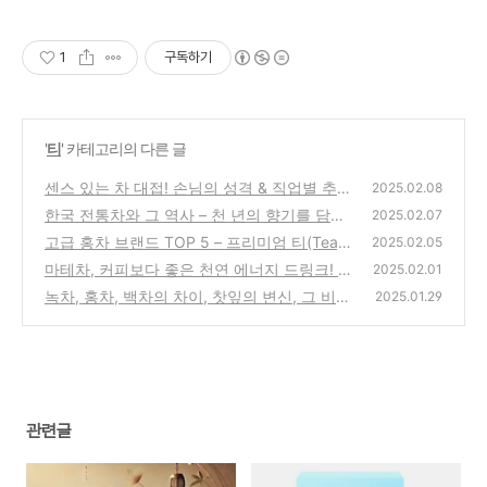
1
구독하기
'
티
' 카테고리의 다른 글
센스 있는 차 대접! 손님의 성격 & 직업별 추천
2025.02.08
차 리스트
한국 전통차와 그 역사 – 천 년의 향기를 담은
(0)
2025.02.07
차 문화
고급 홍차 브랜드 TOP 5 – 프리미엄 티(Tea)
(0)
2025.02.05
의 세계로!
마테차, 커피보다 좋은 천연 에너지 드링크! 효
(0)
2025.02.01
능 & 마시는 법
녹차, 홍차, 백차의 차이, 찻잎의 변신, 그 비밀
(0)
2025.01.29
을 알아보자
(0)
관련글