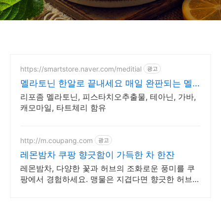
https://smartstore.naver.com/meditial
광고
멜라토닌 한알로 끝내세요 매일 완판되는 멜
라토닌
리포좀 멜라토닌, 피스타치오추출물, 테아닌, 가바,
캐모마일, 타트체리 함유
http://m.coupang.com
광고
레몬밤차 쿠팡 향긋함이 가득한 차 한잔
레몬밤차, 다양한 꽃과 허브의 조화로운 풍미를 쿠
팡에서 경험하세요. 맹물은 지겹다면 향긋한 허브
차, 와우회원 무료배송 받아보세요.