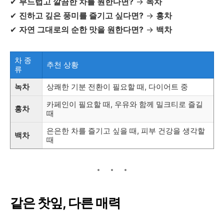
✔
부드럽고 깔끔한 차를 원한다면?
→
녹차
✔
진하고 깊은 풍미를 즐기고 싶다면?
→
홍차
✔
자연 그대로의 순한 맛을 원한다면?
→
백차
차 종
추천 상황
류
녹차
상쾌한 기분 전환이 필요할 때, 다이어트 중
카페인이 필요할 때, 우유와 함께 밀크티로 즐길
홍차
때
은은한 차를 즐기고 싶을 때, 피부 건강을 생각할
백차
때
같은 찻잎, 다른 매력