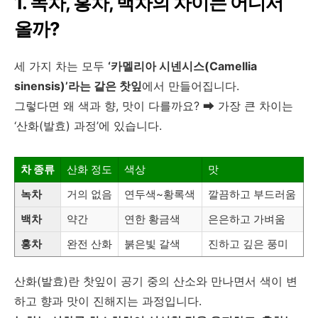
1. 녹차, 홍차, 백차의 차이는 어디서
올까?
세 가지 차는 모두
‘카멜리아 시넨시스(Camellia
sinensis)’라는 같은 찻잎
에서 만들어집니다.
그렇다면 왜 색과 향, 맛이 다를까요? ➡ 가장 큰 차이는
‘산화(발효) 과정’에 있습니다.
차 종류
산화 정도
색상
맛
녹차
거의 없음
연두색~황록색
깔끔하고 부드러움
백차
약간
연한 황금색
은은하고 가벼움
홍차
완전 산화
붉은빛 갈색
진하고 깊은 풍미
산화(발효)란 찻잎이 공기 중의 산소와 만나면서 색이 변
하고 향과 맛이 진해지는 과정입니다.