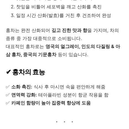
찻잎을 비틀어 세포벽을 깨고 산화를 촉진
일정 시간 산화(발효)를 거친 후 건조하여 완성
홍차는 완전 산화되어
깊고 진한 맛과 향
을 가지며, 차의
종류 중 가장 대중적으로 소비됩니다.
대표적인 홍차로는
영국의 얼그레이, 인도의 다질링 & 아
삼 홍차, 중국의 기문홍차
등이 있습니다.
✔ 홍차의 효능
✅
소화 촉진:
식사 후 마시면 속을 편안하게 해줌
✅
면역력 강화:
테아플라빈 성분이 항균 작용을 함
✅
카페인 함량이 높아 집중력 향상에 도움