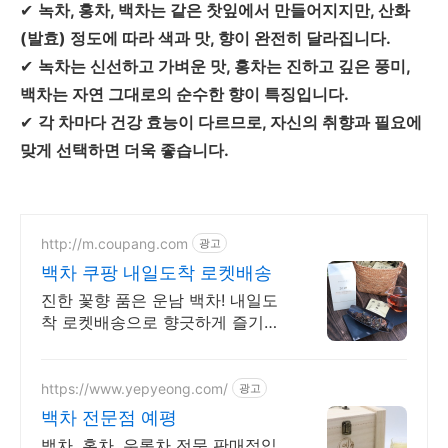
✔
녹차, 홍차, 백차는 같은 찻잎에서 만들어지지만, 산화
(발효) 정도에 따라 색과 맛, 향이 완전히 달라집니다.
✔
녹차는 신선하고 가벼운 맛, 홍차는 진하고 깊은 풍미,
백차는 자연 그대로의 순수한 향이 특징입니다.
✔
각 차마다 건강 효능이 다르므로, 자신의 취향과 필요에
맞게 선택하면 더욱 좋습니다.
http://m.coupang.com
광고
백차 쿠팡 내일도착 로켓배송
진한 꽃향 품은 운남 백차! 내일도
착 로켓배송으로 향긋하게 즐기세
요. 복잡한 직구 대신 쿠팡! 본연의
맛과 향을 지금 바로 경험하세요.
https://www.yepyeong.com/
광고
백차 전문점 예평
백차, 홍차, 우롱차 전문 판매점입