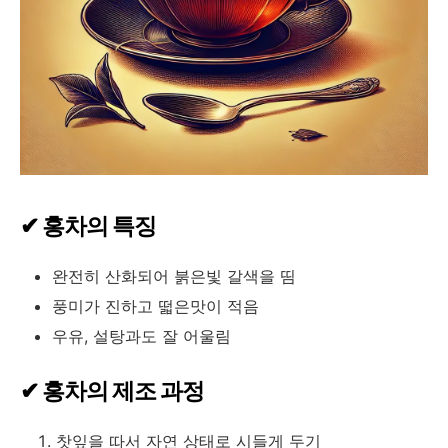
✔ 홍차의 특징
완전히 산화되어 붉은빛 갈색을 띰
풍미가 진하고 떫은맛이 적음
우유, 설탕과도 잘 어울림
✔ 홍차의 제조 과정
찻잎을 따서 자연 상태로 시들게 두기