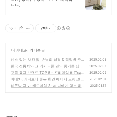
니다.
3
구독하기
'
티
' 카테고리의 다른 글
센스 있는 차 대접! 손님의 성격 & 직업별 추천
2025.02.08
차 리스트
한국 전통차와 그 역사 – 천 년의 향기를 담은
(0)
2025.02.07
차 문화
고급 홍차 브랜드 TOP 5 – 프리미엄 티(Tea)
(0)
2025.02.05
의 세계로!
마테차, 커피보다 좋은 천연 에너지 드링크! 효
(0)
2025.02.01
능 & 마시는 법
레몬밤 차 vs 캐모마일 차 🌿 나에게 맞는 허브
(0)
2025.01.31
티는?
(0)