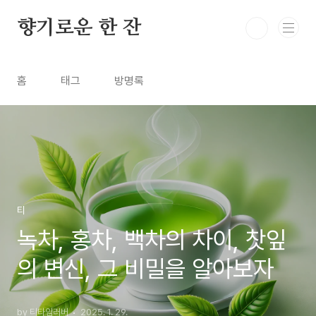
본문 바로가기
향기로운 한 잔
홈
태그
방명록
티
녹차, 홍차, 백차의 차이, 찻잎
의 변신, 그 비밀을 알아보자
by 티타임러버
2025. 1. 29.