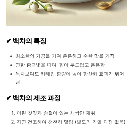
✔ 백차의 특징
최소한의 가공을 거쳐 은은하고 순한 맛을 가짐
연한 황금빛을 띠며, 향이 부드럽고 은은함
녹차보다도 카테킨 함량이 높아 항산화 효과가 뛰어
남
✔ 백차의 제조 과정
어린 찻잎과 솜털이 있는 새싹만 채취
자연 건조하여 천천히 말림 (별도의 가열 과정 없음)