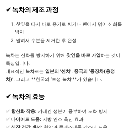
✔ 녹차의 제조 과정
찻잎을 따서 바로 증기로 찌거나 팬에서 덖어 산화를
방지
말려서 수분을 제거한 후 완성
녹차는 산화를 방지하기 위해
찻잎을 바로 가열
하는 것이
특징입니다.
대표적인 녹차로는
일본의 ‘센차’
,
중국의 ‘룽징차(용정
차)’
, 그리고 **한국의 ‘보성 녹차’**가 있습니다.
✔ 녹차의 효능
✅
항산화 작용:
카테킨 성분이 풍부하여 노화 방지
✅
다이어트 도움:
지방 연소 촉진 효과
✅
심장 건강 개선:
혈압과 콜레스테롤 감소에 도움