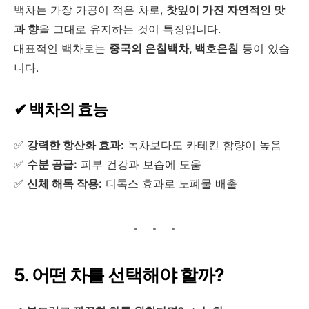
백차는 가장 가공이 적은 차로,
찻잎이 가진 자연적인 맛
과 향
을 그대로 유지하는 것이 특징입니다.
대표적인 백차로는
중국의 은침백차, 백호은침
등이 있습
니다.
✔ 백차의 효능
✅
강력한 항산화 효과:
녹차보다도 카테킨 함량이 높음
✅
수분 공급:
피부 건강과 보습에 도움
✅
신체 해독 작용:
디톡스 효과로 노폐물 배출
5. 어떤 차를 선택해야 할까?