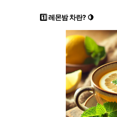
1️⃣ 레몬밤 차란? 🍋