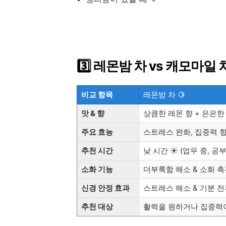
3️⃣ 레몬밤 차 vs 캐모마일
비교 항목
레몬밤 차 🍋
맛 & 향
상큼한 레몬 향 + 은은한
주요 효능
스트레스 완화, 집중력 향
추천 시간
낮 시간 ☀️ (업무 중, 공
소화 기능
더부룩함 해소 & 소화 
신경 안정 효과
스트레스 해소 & 기분 
추천 대상
활력을 원하거나 집중력