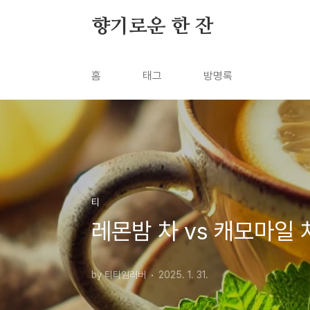
본문 바로가기
향기로운 한 잔
홈
태그
방명록
티
레몬밤 차 vs 캐모마일 
by 티타임러버
2025. 1. 31.