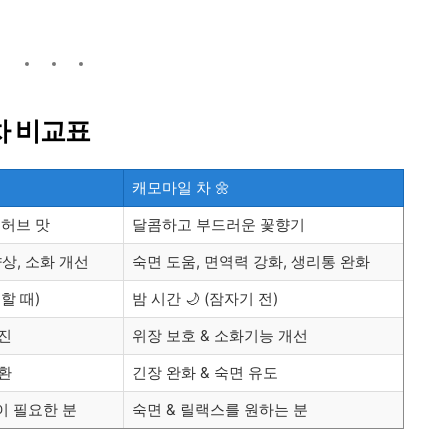
 차 비교표
캐모마일 차 🌼
 허브 맛
달콤하고 부드러운 꽃향기
상, 소화 개선
숙면 도움, 면역력 강화, 생리통 완화
부할 때)
밤 시간 🌙 (잠자기 전)
촉진
위장 보호 & 소화기능 개선
전환
긴장 완화 & 숙면 유도
이 필요한 분
숙면 & 릴랙스를 원하는 분