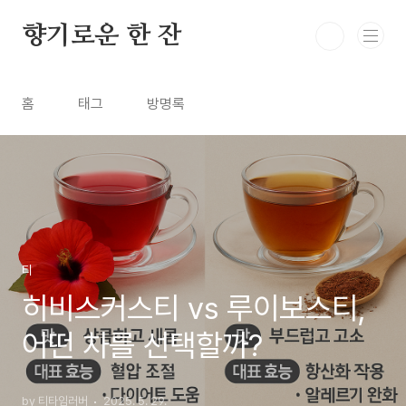
본문 바로가기
향기로운 한 잔
홈
태그
방명록
티
히비스커스티 vs 루이보스티,
어떤 차를 선택할까?
by 티타임러버
2025. 5. 29.