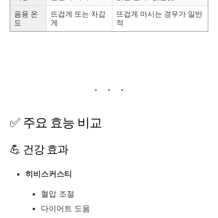
음용 온
뜨겁게 또는 차갑
뜨겁게 마시는 경우가 일반
도
게
적
✅ 주요 효능 비교
💪 건강 효과
히비스커스티
혈압 조절
다이어트 도움