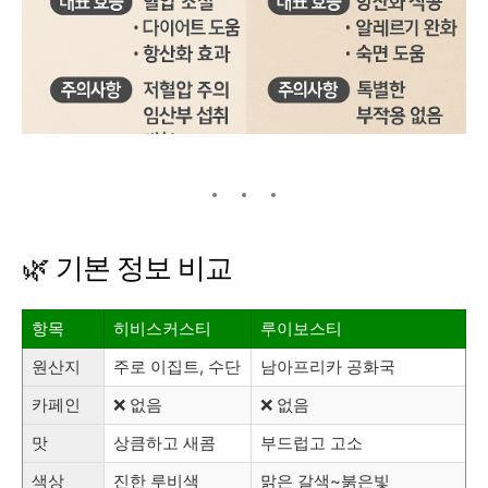
🌿 기본 정보 비교
항목
히비스커스티
루이보스티
원산지
주로 이집트, 수단
남아프리카 공화국
카페인
❌ 없음
❌ 없음
맛
상큼하고 새콤
부드럽고 고소
색상
진한 루비색
맑은 갈색~붉은빛