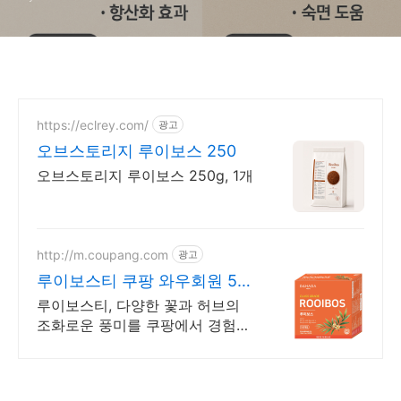
https://eclrey.com/
광고
오브스토리지 루이보스 250
오브스토리지 루이보스 250g, 1개
http://m.coupang.com
광고
루이보스티 쿠팡 와우회원 5%
캐시 적립
루이보스티, 다양한 꽃과 허브의
조화로운 풍미를 쿠팡에서 경험하
세요. 찬물에도 잘 우러나는 허브
차, 오늘주문 내일도착 로켓배송으
로 만나세요.