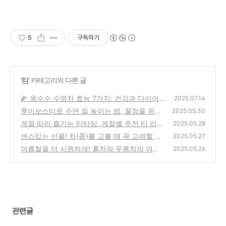
5
구독하기
'
티
' 카테고리의 다른 글
🌽 옥수수 수염차 효능 7가지: 건강과 다이어
2025.07.14
트에 도움이 될까?
루이보스티로 수면 질 높이는 법, 꿀잠을 위한
(0)
2025.05.30
자연의 선물
계절 따라 즐기는 티타임, 계절별 추천 티 리스
(0)
2025.05.28
트
센스있는 선물! 차(茶)를 고를 때 꼭 고려할 포
(0)
2025.05.27
인트 6가지
여름철을 더 시원하게! 홍차와 우롱차의 여름
(0)
2025.05.26
활용법
(0)
관련글