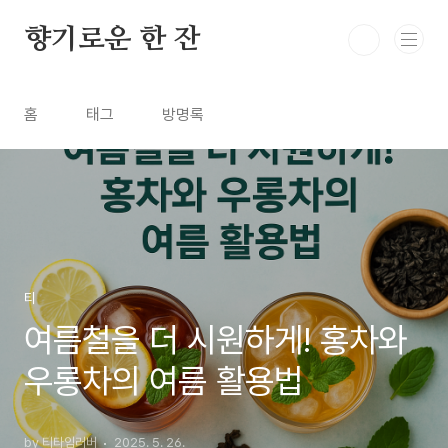
본문 바로가기
향기로운 한 잔
홈
태그
방명록
티
여름철을 더 시원하게! 홍차와
우롱차의 여름 활용법
by 티타임러버
2025. 5. 26.