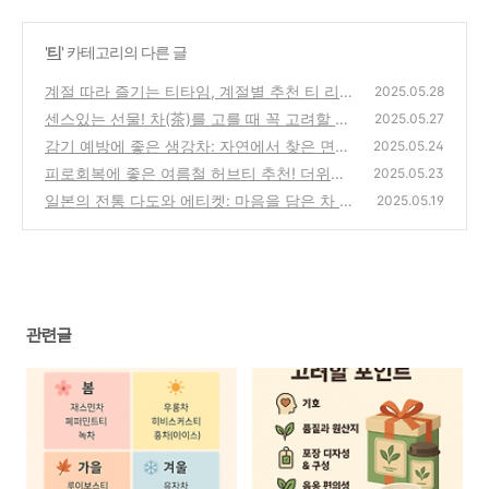
'
티
' 카테고리의 다른 글
계절 따라 즐기는 티타임, 계절별 추천 티 리스
2025.05.28
트
센스있는 선물! 차(茶)를 고를 때 꼭 고려할 포
(0)
2025.05.27
인트 6가지
감기 예방에 좋은 생강차: 자연에서 찾은 면역
(0)
2025.05.24
력 비법
피로회복에 좋은 여름철 허브티 추천! 더위에
(0)
2025.05.23
지친 몸과 마음을 위한 자연의 처방
일본의 전통 다도와 에티켓: 마음을 담은 차 한
(0)
2025.05.19
잔의 예술
(0)
관련글