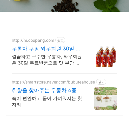
http://m.coupang.com
광고
우롱차 쿠팡 와우회원 30일 무
료반품
깔끔하고 구수한 우롱차, 와우회원
은 30일 무료반품으로 맛 부담 없
이! 맹물은 심심하고 달콤음료는
부담될 때, 차 음료로 기분 좋은 휴
식을 즐겨보세요.
https://smartstore.naver.com/bubuteahouse
광고
취향을 찾아주는 우롱차 4종
속이 편안하고 몸이 가벼워지는 찻
자리