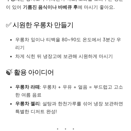
이 있어
기름진 음식이나 바베큐 후
에 마시기 좋아요.
✅ 시원한 우롱차 만들기
우롱차 잎이나 티백을 80~90도 온도에서 3분간 우
리기
차게 식힌 뒤 냉장고에 보관해 시원하게 마시기
🍃 활용 아이디어
우롱차 라떼
: 우롱차 + 우유 + 얼음 = 부드럽고 고소
한 여름 음료
우롱차 젤리
: 설탕과 한천가루를 섞어 냉장 보관하면
특별한 디저트 완성!