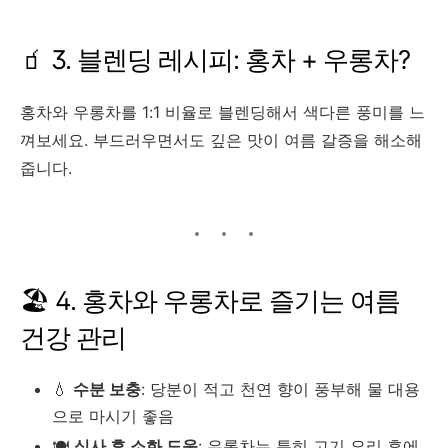
🧃 3. 블렌딩 레시피: 홍차 + 우롱차?
홍차와 우롱차를 1:1 비율로 블렌딩해서 색다른 풍미를 느
껴보세요. 부드러우면서도 깊은 맛이 여름 갈증을 해소해
줍니다.
🏖️ 4. 홍차와 우롱차로 즐기는 여름
건강 관리
💧
수분 보충
: 당분이 적고 천연 향이 풍부해 물 대용
으로 마시기 좋음
🍽️
식사 후 소화 도움
: 우롱차는 특히 고기 요리 후에