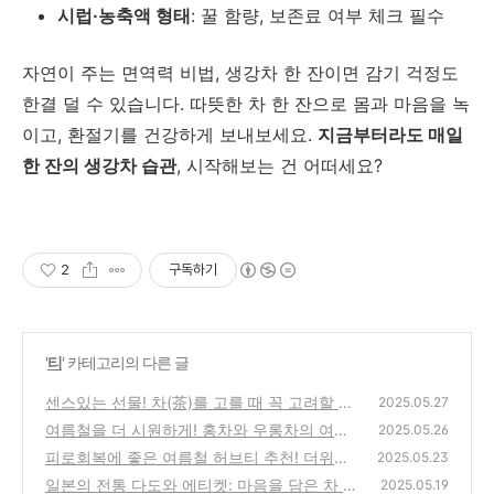
시럽·농축액 형태
: 꿀 함량, 보존료 여부 체크 필수
자연이 주는 면역력 비법, 생강차 한 잔이면 감기 걱정도
한결 덜 수 있습니다. 따뜻한 차 한 잔으로 몸과 마음을 녹
이고, 환절기를 건강하게 보내보세요.
지금부터라도 매일
한 잔의 생강차 습관
, 시작해보는 건 어떠세요?
2
구독하기
'
티
' 카테고리의 다른 글
센스있는 선물! 차(茶)를 고를 때 꼭 고려할 포
2025.05.27
인트 6가지
여름철을 더 시원하게! 홍차와 우롱차의 여름
(0)
2025.05.26
활용법
피로회복에 좋은 여름철 허브티 추천! 더위에
(0)
2025.05.23
지친 몸과 마음을 위한 자연의 처방
일본의 전통 다도와 에티켓: 마음을 담은 차 한
(0)
2025.05.19