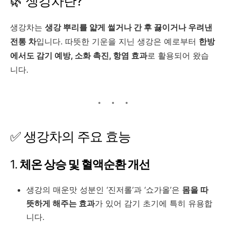
🌿 생강차란?
생강차는
생강 뿌리를 얇게 썰거나 간 후 끓이거나 우려낸
전통 차
입니다. 따뜻한 기운을 지닌 생강은 예로부터
한방
에서도 감기 예방, 소화 촉진, 항염 효과
로 활용되어 왔습
니다.
✅ 생강차의 주요 효능
1.
체온 상승 및 혈액순환 개선
생강의 매운맛 성분인 ‘진저롤’과 ‘쇼가올’은
몸을 따
뜻하게 해주는 효과
가 있어 감기 초기에 특히 유용합
니다.