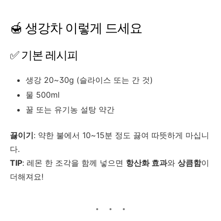
🍯 생강차 이렇게 드세요
✅ 기본 레시피
생강 20~30g (슬라이스 또는 간 것)
물 500ml
꿀 또는 유기농 설탕 약간
끓이기
: 약한 불에서 10~15분 정도 끓여 따뜻하게 마십니
다.
TIP
: 레몬 한 조각을 함께 넣으면
항산화 효과
와
상큼함
이
더해져요!