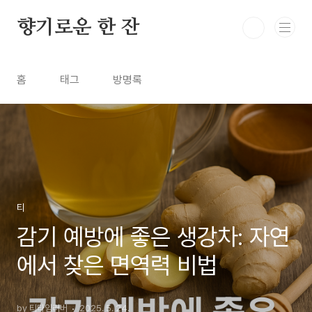
본문 바로가기
향기로운 한 잔
홈
태그
방명록
티
감기 예방에 좋은 생강차: 자연
에서 찾은 면역력 비법
by 티타임러버
2025. 5. 24.