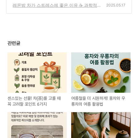
잔의 예술
레몬밤 차가 스트레스에 좋은 이유 ☕ 과학적
(0)
2025.05.17
으로 밝혀진 효능!
(0)
관련글
센스있는 선물! 차(茶)를 고를 때
여름철을 더 시원하게! 홍차와 우
꼭 고려할 포인트 6가지
롱차의 여름 활용법