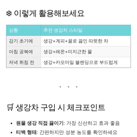
❄️ 이렇게 활용해보세요
상황
추천 생강차 스타일
감기 초기에
생강+계피+꿀로 끓인 따뜻한 차
아침 공복에
생강+레몬+미지근한 물
저녁 취침 전
생강+카모마일 블렌딩으로 부드럽게
🛒 생강차 구입 시 체크포인트
원물 생강 직접 끓이기
: 가장 신선하고 효과 좋음
티백 형태
: 간편하지만 성분 농도를 확인하세요