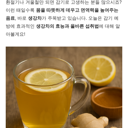
환절기나 겨울철만 되면 감기로 고생하는 분들 많으시죠?
이런 때일수록
몸을 따뜻하게 데우고 면역력을 높여주는
음료
, 바로
생강차
가 주목받고 있습니다. 오늘은 감기 예
방에 효과적인
생강차의 효능과 올바른 섭취법
에 대해 알
아볼게요!