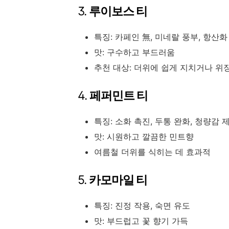
3.
루이보스 티
특징: 카페인 無, 미네랄 풍부, 항산화
맛: 구수하고 부드러움
추천 대상: 더위에 쉽게 지치거나 위
4.
페퍼민트 티
특징: 소화 촉진, 두통 완화, 청량감 
맛: 시원하고 깔끔한 민트향
여름철 더위를 식히는 데 효과적
5.
카모마일 티
특징: 진정 작용, 숙면 유도
맛: 부드럽고 꽃 향기 가득