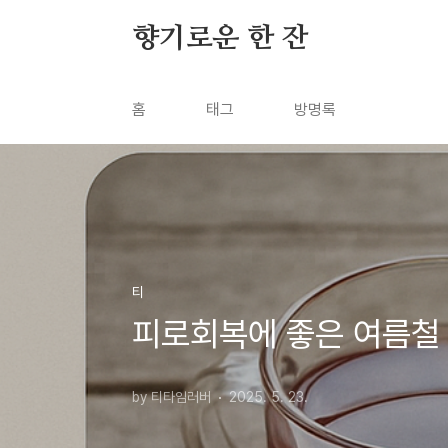
본문 바로가기
향기로운 한 잔
홈
태그
방명록
티
피로회복에 좋은 여름철 
by 티타임러버
2025. 5. 23.