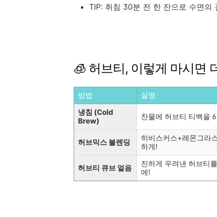
TIP: 취침 30분 전 한 잔으로 수면의 질
🧊 허브티, 이렇게 마시면 
방법
설명
냉침 (Cold
찬물에 허브티 티백을 6
Brew)
히비스커스+레몬그라스,
허브믹스 블렌딩
하게!
진하게 우려낸 허브티를
허브티 큐브 얼음
에!