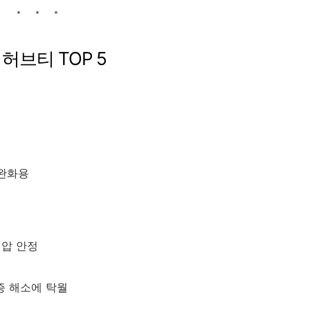
허브티 TOP 5
 완화용
혈압 안정
증 해소에 탁월